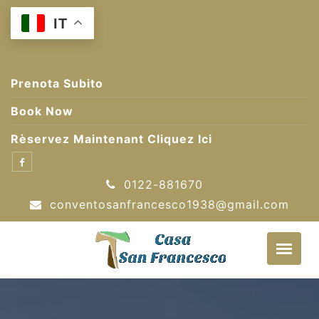
Skip
IT
to
content
Prenota Subito
Book Now
Rèservez Maintenant Cliquez Ici
0122-881670
conventosanfrancesco1938@gmail.com