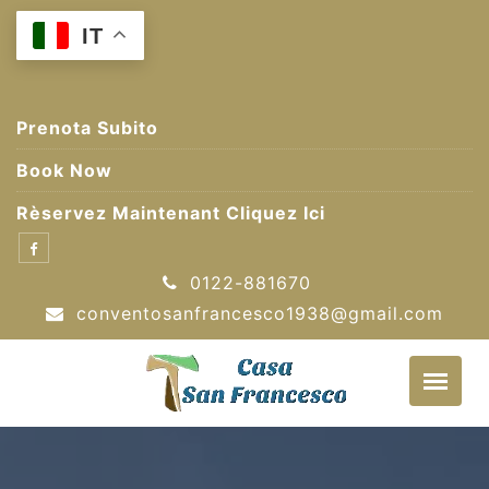
Skip
IT
to
content
Prenota Subito
Book Now
Rèservez Maintenant Cliquez Ici
0122-881670
conventosanfrancesco1938@gmail.com