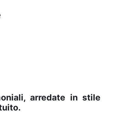
e
iali, arredate in stile
uito.