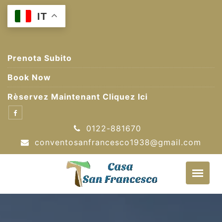
Skip
IT
to
content
Prenota Subito
Book Now
Rèservez Maintenant Cliquez Ici
0122-881670
conventosanfrancesco1938@gmail.com