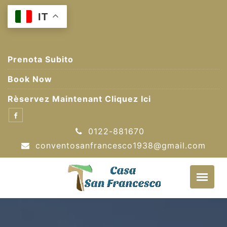
Skip
IT
to
content
Prenota Subito
Book Now
Rèservez Maintenant Cliquez Ici
0122-881670
conventosanfrancesco1938@gmail.com