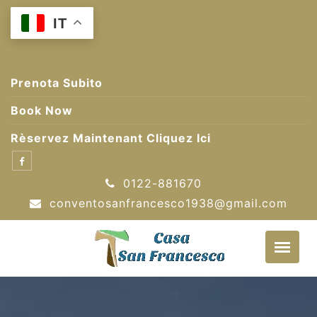
Skip
IT
to
content
Prenota Subito
Book Now
Rèservez Maintenant Cliquez Ici
0122-881670
conventosanfrancesco1938@gmail.com