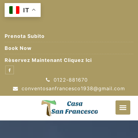
Skip
IT
to
content
Prenota Subito
Book Now
Rèservez Maintenant Cliquez Ici
0122-881670
conventosanfrancesco1938@gmail.com